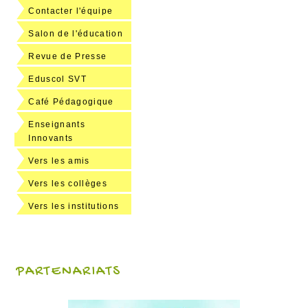
Contacter l'équipe
Salon de l'éducation
Revue de Presse
Eduscol SVT
Café Pédagogique
Enseignants
Innovants
Vers les amis
Vers les collèges
Vers les institutions
PARTENARIATS