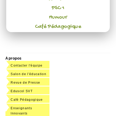
PSC 1
Humour
Café Pédagogique
A propos
Contacter l'équipe
Salon de l'éducation
Revue de Presse
Eduscol SVT
Café Pédagogique
Enseignants
Innovants