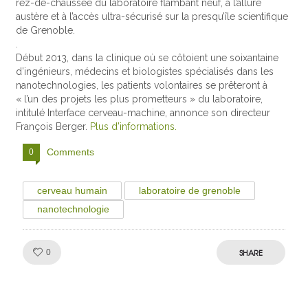
rez-de-chaussée du laboratoire flambant neuf, à l’allure
austère et à l’accès ultra-sécurisé sur la presqu’île scientifique
de Grenoble.
.
Début 2013, dans la clinique où se côtoient une soixantaine
d’ingénieurs, médecins et biologistes spécialisés dans les
nanotechnologies, les patients volontaires se prêteront à
« l’un des projets les plus prometteurs » du laboratoire,
intitulé Interface cerveau-machine, annonce son directeur
François Berger.
Plus d’informations.
Comments
0
cerveau humain
laboratoire de grenoble
nanotechnologie
Like!
SHARE
0