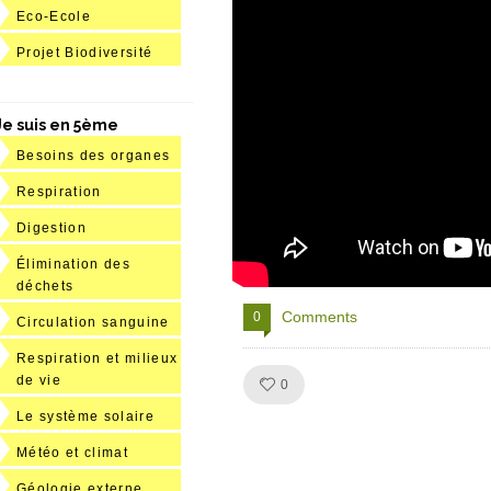
Eco-Ecole
Projet Biodiversité
Je suis en 5ème
Besoins des organes
Respiration
Digestion
Élimination des
déchets
Comments
0
Circulation sanguine
Respiration et milieux
de vie
Like!
0
Le système solaire
Météo et climat
Géologie externe