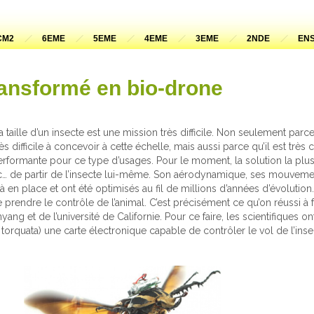
CM2
6EME
5EME
4EME
3EME
2NDE
ENS
ransformé en bio-drone
taille d’un insecte est une mission très difficile. Non seulement parc
ès difficile à concevoir à cette échelle, mais aussi parce qu’il est trè
rformante pour ce type d’usages. Pour le moment, la solution la plus
c… de partir de l’insecte lui-même. Son aérodynamique, ses mouveme
n place et ont été optimisés au fil de millions d’années d’évolution.
prendre le contrôle de l’animal. C’est précisément ce qu’on réussi à 
ang et de l’université de Californie. Pour ce faire, les scientifiques o
torquata) une carte électronique capable de contrôler le vol de l’in