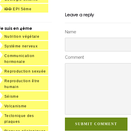
Julien de
IDD
EPI 5ème
VivelesSVT.com
Leave a reply
Je suis en 4ème
Name
Nutrition végétale
Système nerveux
Communication
Comment
hormonale
Reproduction sexuée
Reproduction être
humain
Séisme
Volcanisme
Tectonique des
plaques
SUBMIT COMMENT