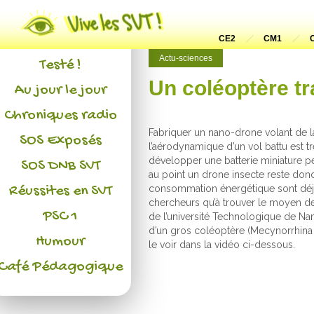
Actualités
L'association
CE2
CM1
Actu-sciences
Testé !
Un coléoptère t
Au jour le jour
Chroniques radio
Fabriquer un nano-drone volant de la 
SOS Exposés
l’aérodynamique d’un vol battu est tr
développer une batterie miniature pe
SOS DNB SVT
au point un drone insecte reste don
Réussites en SVT
consommation énergétique sont déjà e
chercheurs qu’à trouver le moyen de 
PSC 1
de l’université Technologique de Nany
d’un gros coléoptère (Mecynorrhina 
Humour
le voir dans la vidéo ci-dessous.
Café Pédagogique