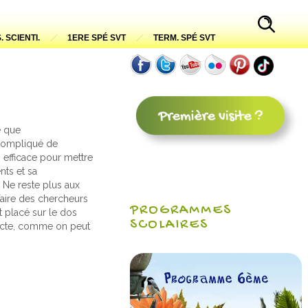
. SCIENTI.
1ERE SPÉ SVT
TERM. SPÉ SVT
e que
s compliqué de
 efficace pour mettre
nts et sa
 Ne reste plus aux
faire des chercheurs
PROGRAMMES
nt placé sur le dos
SCOLAIRES
secte, comme on peut