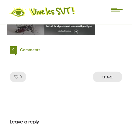
moustique tigre
Comments
0
Like!
SHARE
0
Julien de
VivelesSVT.com
Leave a reply