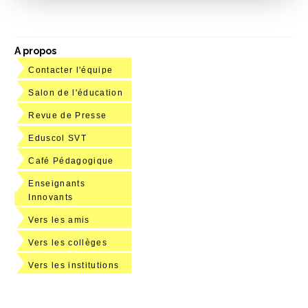
A propos
Contacter l'équipe
Salon de l'éducation
Revue de Presse
Eduscol SVT
Café Pédagogique
Enseignants
Innovants
Vers les amis
Vers les collèges
Vers les institutions