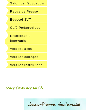
Salon de l'éducation
Revue de Presse
Eduscol SVT
Café Pédagogique
Enseignants
Innovants
Vers les amis
Vers les collèges
Vers les institutions
PARTENARIATS