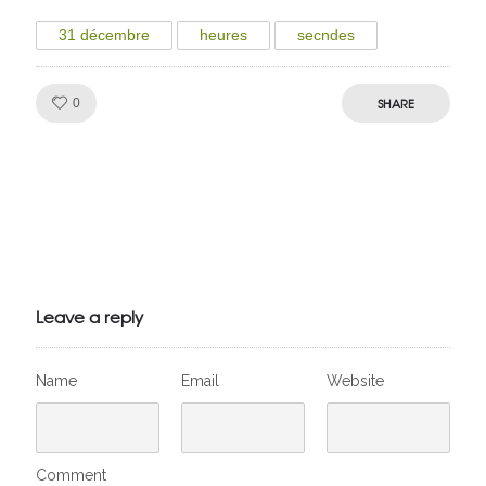
31 décembre
heures
secndes
Like!
SHARE
0
Julien de
VivelesSVT.com
Leave a reply
Name
Email
Website
Comment