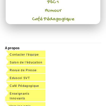
PSC 1
Humour
Café Pédagogique
A propos
Contacter l'équipe
Salon de l'éducation
Revue de Presse
Eduscol SVT
Café Pédagogique
Enseignants
Innovants