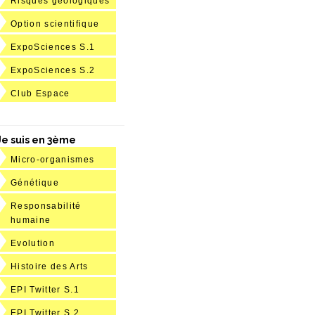
Risques géologiques
Option scientifique
ExpoSciences S.1
ExpoSciences S.2
Club Espace
Je suis en 3ème
Micro-organismes
Génétique
Responsabilité
humaine
Evolution
Histoire des Arts
EPI Twitter S.1
EPI Twitter S.2