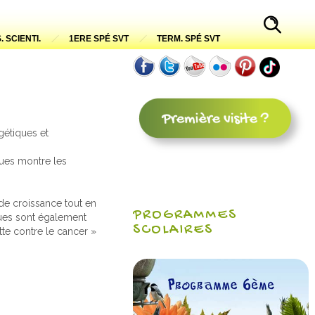
. SCIENTI.
1ERE SPÉ SVT
TERM. SPÉ SVT
gétiques et
gues montre les
de croissance tout en
PROGRAMMES
gues sont également
SCOLAIRES
tte contre le cancer »