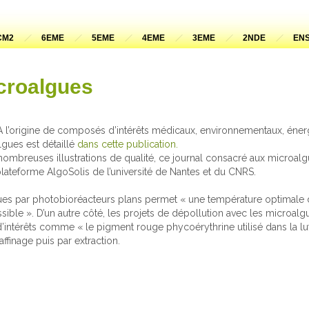
CM2
6EME
5EME
4EME
3EME
2NDE
ENS
croalgues
A l’origine de composés d’intérêts médicaux, environnementaux, éner
lgues est détaillé
dans cette publication.
nombreuses illustrations de qualité, ce journal consacré aux microal
 plateforme AlgoSolis de l’université de Nantes et du CNRS.
ues par photobioréacteurs plans permet « une température optimale 
ble ». D’un autre côté, les projets de dépollution avec les microal
 d’intérêts comme « le pigment rouge phycoérythrine utilisé dans la lu
ffinage puis par extraction.