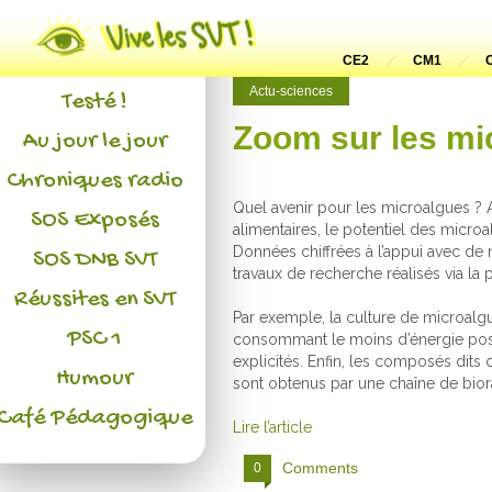
Actualités
L'association
CE2
CM1
Actu-sciences
Testé !
Zoom sur les mi
Au jour le jour
Chroniques radio
Quel avenir pour les microalgues ? 
SOS Exposés
alimentaires, le potentiel des microa
Données chiffrées à l’appui avec de 
SOS DNB SVT
travaux de recherche réalisés via la
Réussites en SVT
Par exemple, la culture de microalg
PSC 1
consommant le moins d’énergie possi
explicités. Enfin, les composés dits
Humour
sont obtenus par une chaîne de biora
Café Pédagogique
Lire l’article
Comments
0