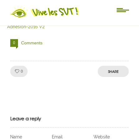
Adhésion-2016 V2
Adhésion-2016 V2
Comments
0
Like!
SHARE
0
Julien de
VivelesSVT.com
Leave a reply
Name
Email
Website