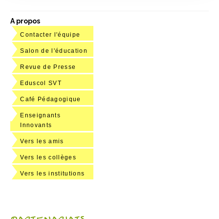
A propos
Contacter l'équipe
Salon de l'éducation
Revue de Presse
Eduscol SVT
Café Pédagogique
Enseignants
Innovants
Vers les amis
Vers les collèges
Vers les institutions