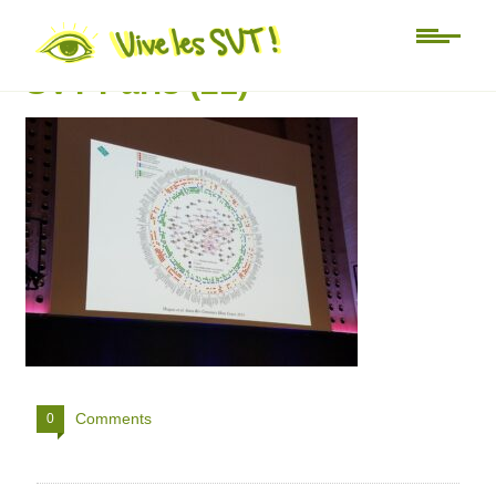
Journées nationales APBG
SVT Paris (21)
Comments
0