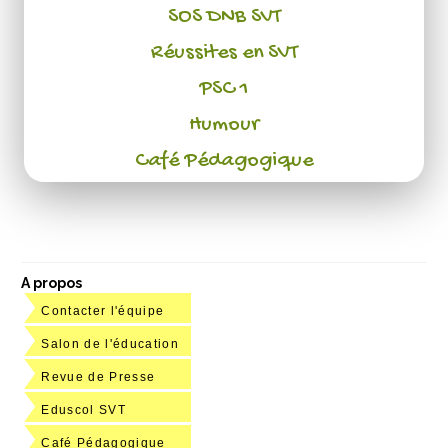
SOS DNB SVT
Réussites en SVT
PSC 1
Humour
Café Pédagogique
A propos
Contacter l'équipe
Salon de l'éducation
Revue de Presse
Eduscol SVT
Café Pédagogique