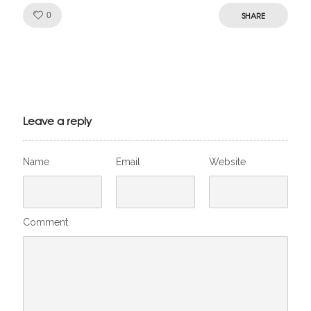
Like!
SHARE
0
Julien de
VivelesSVT.com
Leave a reply
Name
Email
Website
Comment