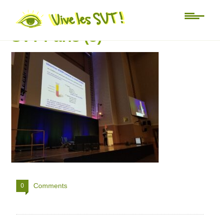
Journées nationales APBG
SVT Paris (3)
Comments
0