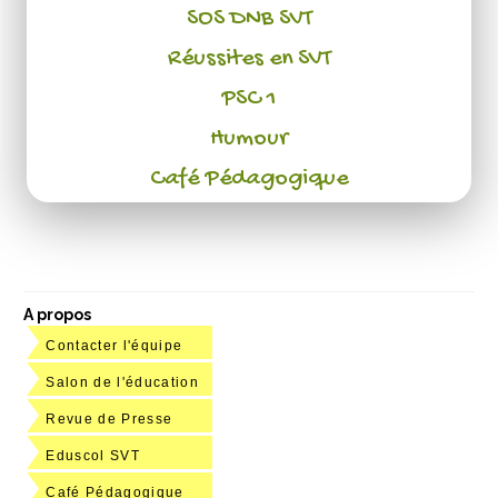
SOS DNB SVT
Réussites en SVT
PSC 1
Humour
Café Pédagogique
A propos
Contacter l'équipe
Salon de l'éducation
Revue de Presse
Eduscol SVT
Café Pédagogique