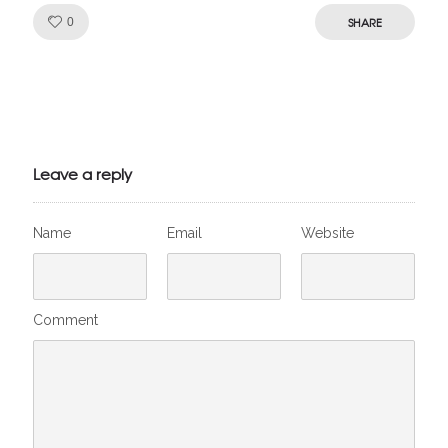
Like!
SHARE
0
Julien de
VivelesSVT.com
Leave a reply
Name
Email
Website
Comment