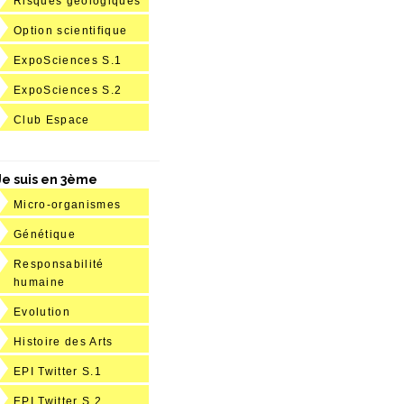
Risques géologiques
Option scientifique
ExpoSciences S.1
ExpoSciences S.2
Club Espace
Je suis en 3ème
Micro-organismes
Génétique
Responsabilité
humaine
Evolution
Histoire des Arts
EPI Twitter S.1
EPI Twitter S.2