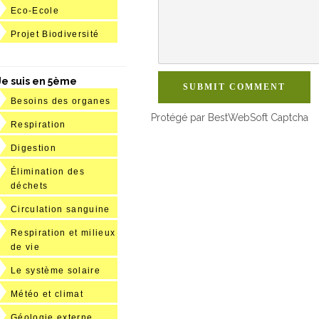
Eco-Ecole
Projet Biodiversité
Je suis en 5ème
SUBMIT COMMENT
Besoins des organes
Protégé par BestWebSoft Captcha
Respiration
Digestion
Élimination des
déchets
Circulation sanguine
Respiration et milieux
de vie
Le système solaire
Météo et climat
Géologie externe