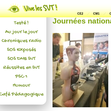
Actualités
L'association
CE2
CM1
Journées nation
Testé !
Au jour le jour
Chroniques radio
SOS Exposés
SOS DNB SVT
Réussites en SVT
PSC 1
Humour
Café Pédagogique