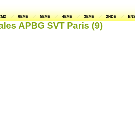
CM2
6EME
5EME
4EME
3EME
2NDE
ENS
ales APBG SVT Paris (9)