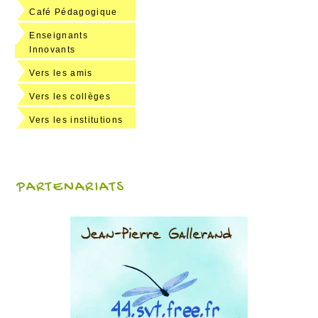
Café Pédagogique
Enseignants
Innovants
Vers les amis
Vers les collèges
Vers les institutions
PARTENARIATS