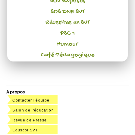
SOS Exposés
SOS DNB SVT
Réussites en SVT
PSC 1
Humour
Café Pédagogique
A propos
Contacter l'équipe
Salon de l'éducation
Revue de Presse
Eduscol SVT