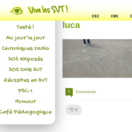
Actualités
L'association
CE2
CM1
luca
Testé !
Au jour le jour
Chroniques radio
SOS Exposés
SOS DNB SVT
Réussites en SVT
PSC 1
Comments
0
Humour
Like!
0
Café Pédagogique
Julien de