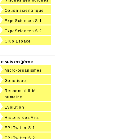
Risques géologiques
Option scientifique
ExpoSciences S.1
ExpoSciences S.2
Club Espace
Je suis en 3ème
Micro-organismes
Génétique
Responsabilité
humaine
Evolution
Histoire des Arts
EPI Twitter S.1
EPI Twitter S.2