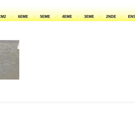
CM2
6EME
5EME
4EME
3EME
2NDE
ENS