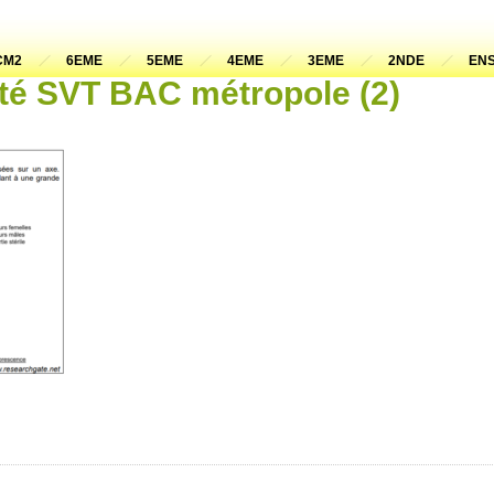
CM2
6EME
5EME
4EME
3EME
2NDE
ENS
ité SVT BAC métropole (2)