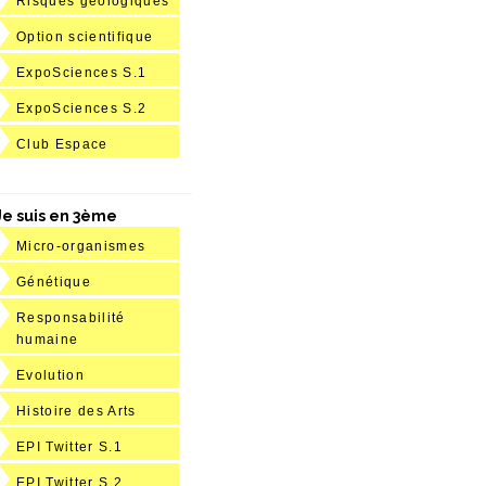
Risques géologiques
Option scientifique
ExpoSciences S.1
ExpoSciences S.2
Club Espace
Je suis en 3ème
Micro-organismes
Génétique
Responsabilité
humaine
Evolution
Histoire des Arts
EPI Twitter S.1
EPI Twitter S.2