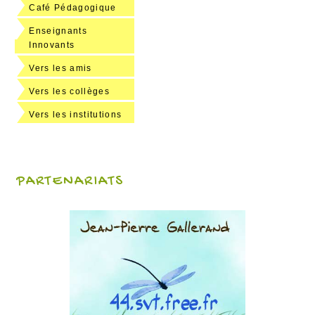
Café Pédagogique
Enseignants
Innovants
Vers les amis
Vers les collèges
Vers les institutions
PARTENARIATS