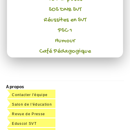
SOS DNB SVT
Réussites en SVT
PSC 1
Humour
Café Pédagogique
A propos
Contacter l'équipe
Salon de l'éducation
Revue de Presse
Eduscol SVT