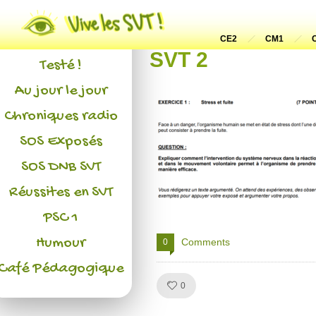
Actualités
L'association
CE2
CM1
SVT 2
Testé !
Au jour le jour
Chroniques radio
SOS Exposés
SOS DNB SVT
Réussites en SVT
PSC 1
Humour
Comments
0
Café Pédagogique
Like!
0