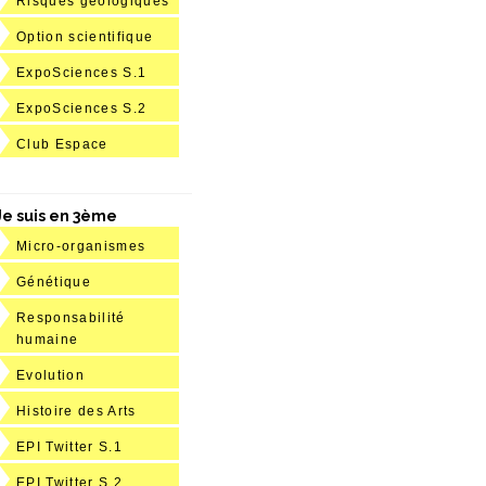
Risques géologiques
Option scientifique
ExpoSciences S.1
ExpoSciences S.2
Club Espace
Je suis en 3ème
Micro-organismes
Génétique
Responsabilité
humaine
Evolution
Histoire des Arts
EPI Twitter S.1
EPI Twitter S.2