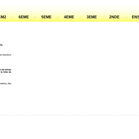
CM2
6EME
5EME
4EME
3EME
2NDE
ENS