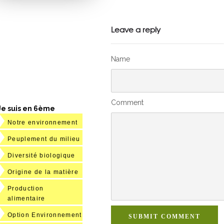
Julien de
VivelesSVT.com
Leave a reply
Name
Comment
Je suis en 6ème
Notre environnement
Peuplement du milieu
Diversité biologique
Origine de la matière
Production
alimentaire
Option Environnement
SUBMIT COMMENT