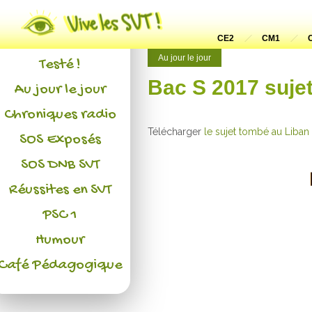
Actualités
L'association
CE2
CM1
Au jour le jour
Testé !
Bac S 2017 suje
Au jour le jour
Chroniques radio
Télécharger
le sujet tombé au Liban
SOS Exposés
SOS DNB SVT
Réussites en SVT
PSC 1
Humour
Café Pédagogique