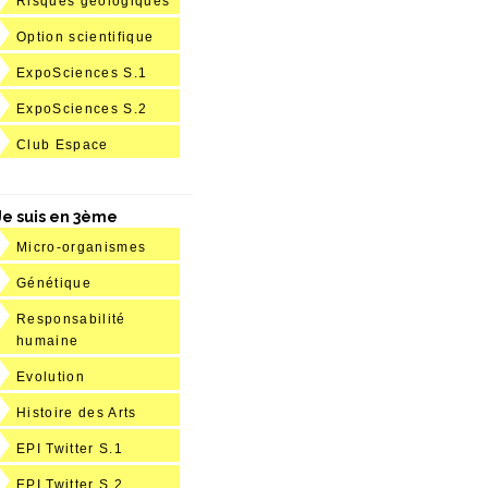
Risques géologiques
Option scientifique
ExpoSciences S.1
ExpoSciences S.2
Club Espace
Je suis en 3ème
Micro-organismes
Génétique
Responsabilité
humaine
Evolution
Histoire des Arts
EPI Twitter S.1
EPI Twitter S.2