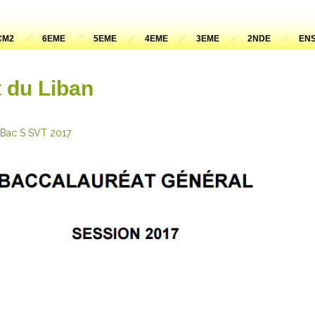
CM2
6EME
5EME
4EME
3EME
2NDE
ENS
t du Liban
 Bac S SVT 2017