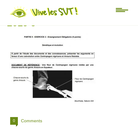
Amerique Nord S SVT Bac
2019 6
Comments
0