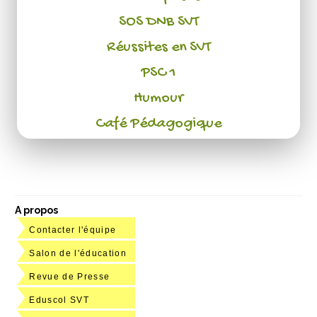
SOS DNB SVT
Réussites en SVT
PSC 1
Humour
Café Pédagogique
A propos
Contacter l'équipe
Salon de l'éducation
Revue de Presse
Eduscol SVT