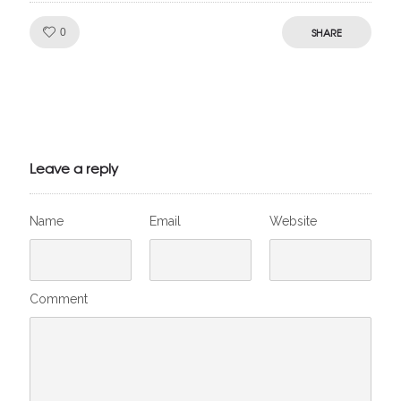
Like!
SHARE
0
Julien de
VivelesSVT.com
Leave a reply
Name
Email
Website
Comment