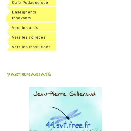
Café Pédagogique
Enseignants
Innovants
Vers les amis
Vers les collèges
Vers les institutions
PARTENARIATS