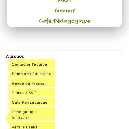
PSC 1
Humour
Café Pédagogique
A propos
Contacter l'équipe
Salon de l'éducation
Revue de Presse
Eduscol SVT
Café Pédagogique
Enseignants
Innovants
Vers les amis