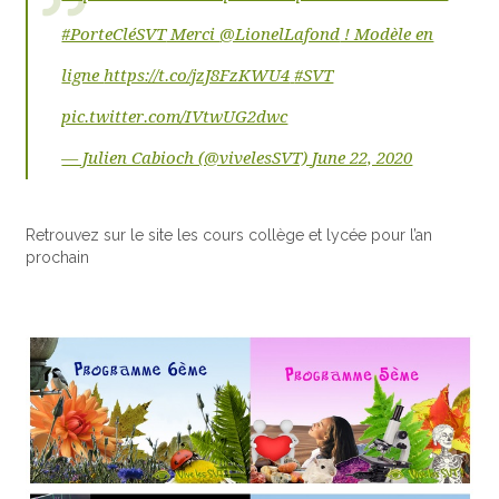
#PorteCléSVT
Merci
@LionelLafond
! Modèle en
ligne
https://t.co/jzJ8FzKWU4
#SVT
pic.twitter.com/IVtwUG2dwc
— Julien Cabioch (@vivelesSVT)
June 22, 2020
Retrouvez sur le site les cours collège et lycée pour l’an
prochain