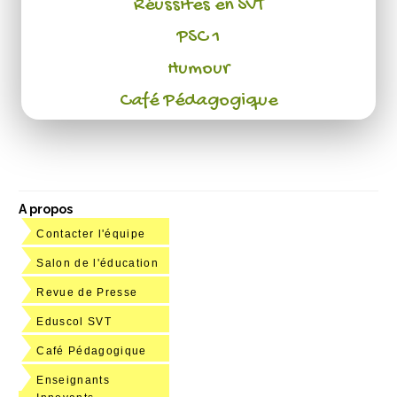
Réussites en SVT
PSC 1
Humour
Café Pédagogique
A propos
Contacter l'équipe
Salon de l'éducation
Revue de Presse
Eduscol SVT
Café Pédagogique
Enseignants