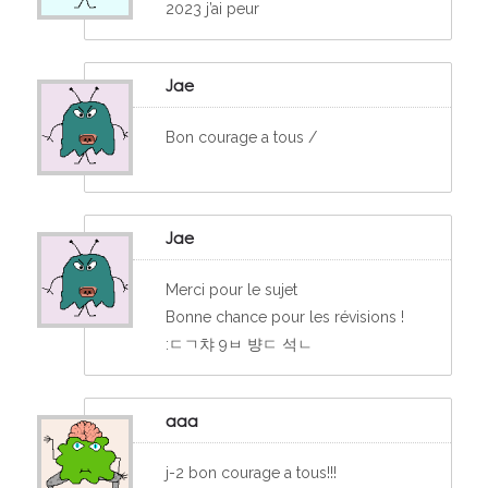
2023 j’ai peur
Jae
Bon courage a tous /
Jae
Merci pour le sujet
Bonne chance pour les révisions !
:ㄷㄱ챠 9ㅂ 뱡ㄷ 석ㄴ
aaa
j-2 bon courage a tous!!!