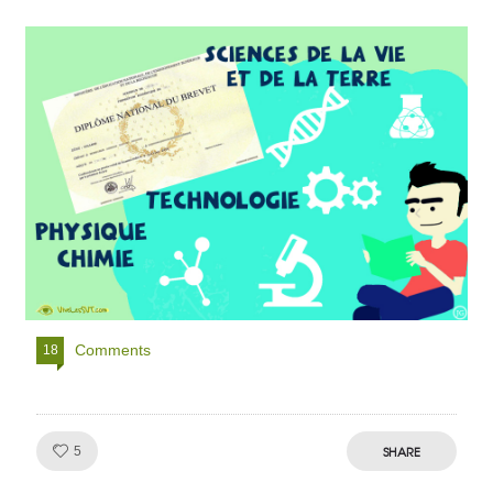
Comments
18
Like!
SHARE
5