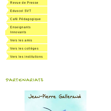
Revue de Presse
Eduscol SVT
Café Pédagogique
Enseignants
Innovants
Vers les amis
Vers les collèges
Vers les institutions
PARTENARIATS