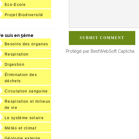
Eco-Ecole
Projet Biodiversité
Je suis en 5ème
SUBMIT COMMENT
Besoins des organes
Protégé par BestWebSoft Captcha
Respiration
Digestion
Élimination des
déchets
Circulation sanguine
Respiration et milieux
de vie
Le système solaire
Météo et climat
Géologie externe