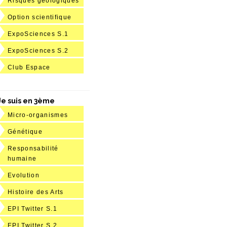
Risques géologiques
Option scientifique
ExpoSciences S.1
ExpoSciences S.2
Club Espace
Je suis en 3ème
Micro-organismes
Génétique
Responsabilité
humaine
Evolution
Histoire des Arts
EPI Twitter S.1
EPI Twitter S.2