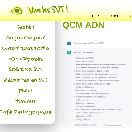
Actualités
L'association
CE2
CM1
QCM ADN
Testé !
Au jour le jour
Chroniques radio
SOS Exposés
SOS DNB SVT
Réussites en SVT
PSC 1
Humour
Café Pédagogique