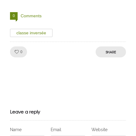
Comments
0
classe inversée
Like!
SHARE
0
Julien de
VivelesSVT.com
Leave a reply
Name
Email
Website