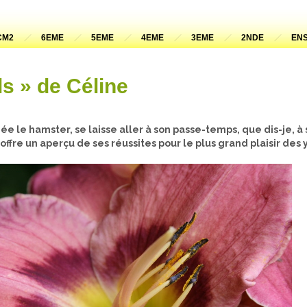
CM2
6EME
5EME
4EME
3EME
2NDE
ENS
ls » de Céline
e le hamster, se laisse aller à son passe-temps, que dis-je, à
offre un aperçu de ses réussites pour le plus grand plaisir des 