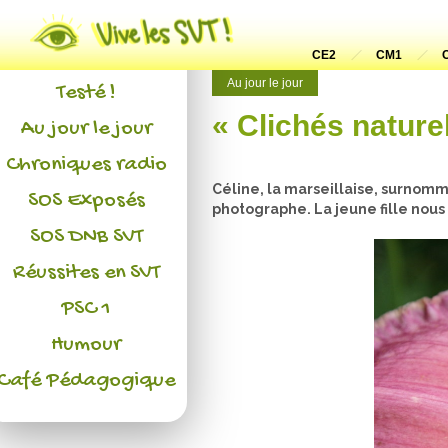
Actualités
L'association
CE2
CM1
Au jour le jour
Testé !
« Clichés nature
Au jour le jour
Chroniques radio
Céline, la marseillaise, surnommé
SOS Exposés
photographe. La jeune fille nous 
SOS DNB SVT
Réussites en SVT
PSC 1
Humour
Café Pédagogique