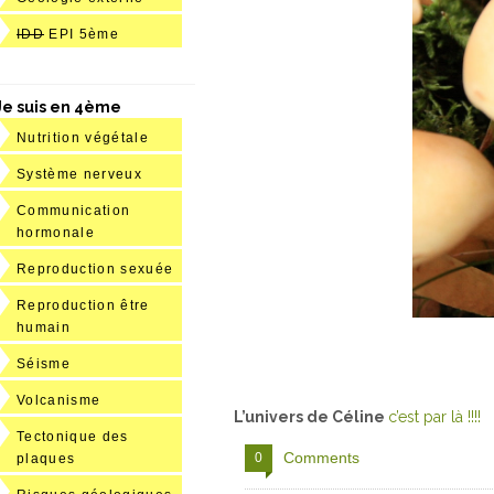
IDD
EPI 5ème
Je suis en 4ème
Nutrition végétale
Système nerveux
Communication
hormonale
Reproduction sexuée
Reproduction être
humain
Séisme
Volcanisme
L’univers de Céline
c’est par là !!!!
Tectonique des
Comments
0
plaques