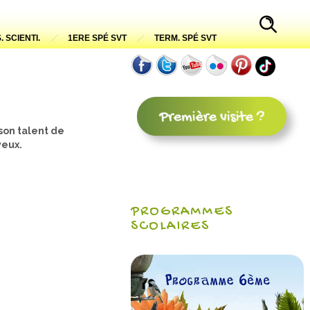
. SCIENTI.
1ERE SPÉ SVT
TERM. SPÉ SVT
 son talent de
yeux.
PROGRAMMES
SCOLAIRES