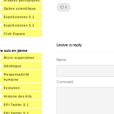
Risques géologiques
Like!
0
Option scientifique
ExpoSciences S.1
ExpoSciences S.2
Julien de
Club Espace
VivelesSVT.com
Leave a reply
Je suis en 3ème
Micro-organismes
Name
Génétique
Responsabilité
humaine
Comment
Evolution
Histoire des Arts
EPI Twitter S.1
EPI Twitter S.2