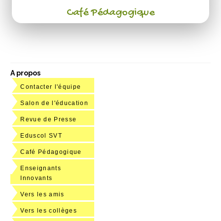
Café Pédagogique
A propos
Contacter l'équipe
Salon de l'éducation
Revue de Presse
Eduscol SVT
Café Pédagogique
Enseignants
Innovants
Vers les amis
Vers les collèges