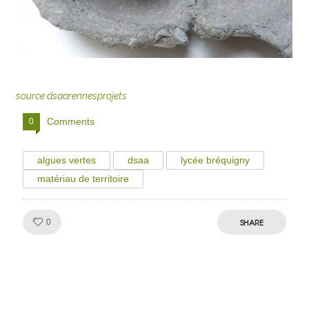
source dsaarennesprojets
Comments
0
algues vertes
dsaa
lycée bréquigny
matériau de territoire
Like!
SHARE
0