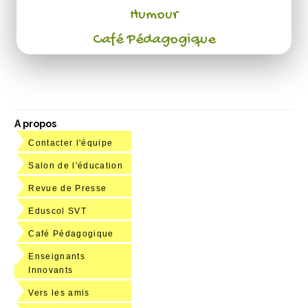
Humour
Café Pédagogique
A propos
Contacter l'équipe
Salon de l'éducation
Revue de Presse
Eduscol SVT
Café Pédagogique
Enseignants
Innovants
Vers les amis