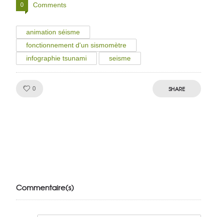
Comments
0
animation séisme
fonctionnement d'un sismomètre
infographie tsunami
seisme
Like!
SHARE
0
Julien de
VivelesSVT.com
Commentaire(s)