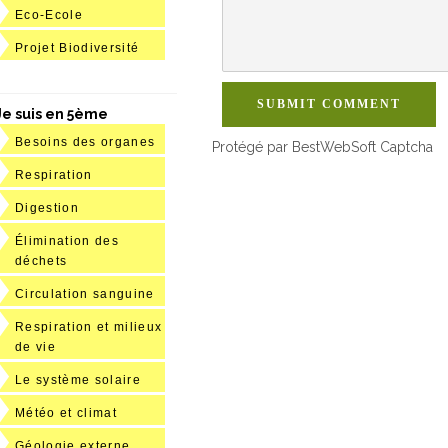
Eco-Ecole
Projet Biodiversité
SUBMIT COMMENT
Je suis en 5ème
Besoins des organes
Protégé par BestWebSoft Captcha
Respiration
Digestion
Élimination des
déchets
Circulation sanguine
Respiration et milieux
de vie
Le système solaire
Météo et climat
Géologie externe