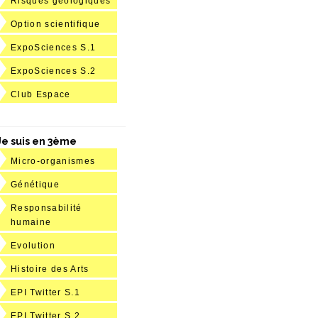
Risques géologiques
Option scientifique
ExpoSciences S.1
ExpoSciences S.2
Club Espace
Je suis en 3ème
Micro-organismes
Génétique
Responsabilité
humaine
Evolution
Histoire des Arts
EPI Twitter S.1
EPI Twitter S.2