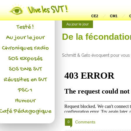
Actualités
L'association
CE2
CM1
Au jour le jour
Testé !
De la fécondatio
Au jour le jour
Chroniques radio
Schmitt & Gato évoquent pour vous
SOS Exposés
SOS DNB SVT
Réussites en SVT
PSC 1
Humour
Café Pédagogique
Comments
0