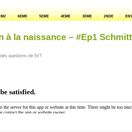
CM2
6EME
5EME
4EME
3EME
2NDE
ENS
n à la naissance – #Ep1 Schmit
 des questions de SVT