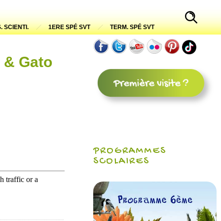
. SCIENTI.
1ERE SPÉ SVT
TERM. SPÉ SVT
t & Gato
PROGRAMMES
SCOLAIRES