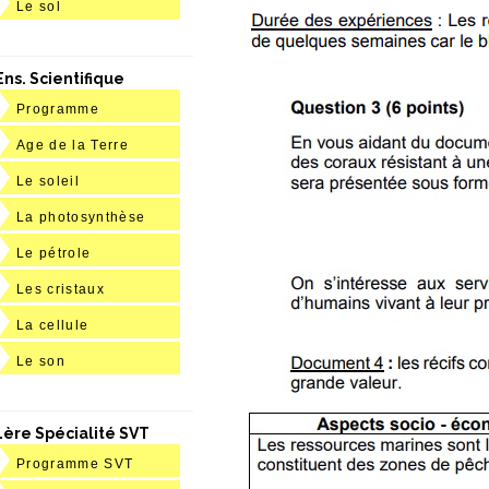
Le sol
Ens. Scientifique
Programme
Age de la Terre
Le soleil
La photosynthèse
Le pétrole
Les cristaux
La cellule
Le son
1ère Spécialité SVT
Programme SVT