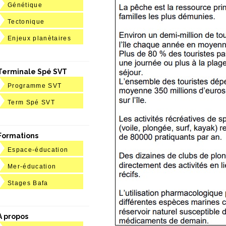
Génétique
Tectonique
Enjeux planètaires
Terminale Spé SVT
Programme SVT
Term Spé SVT
Formations
Espace-éducation
Mer-éducation
Stages Bafa
A propos