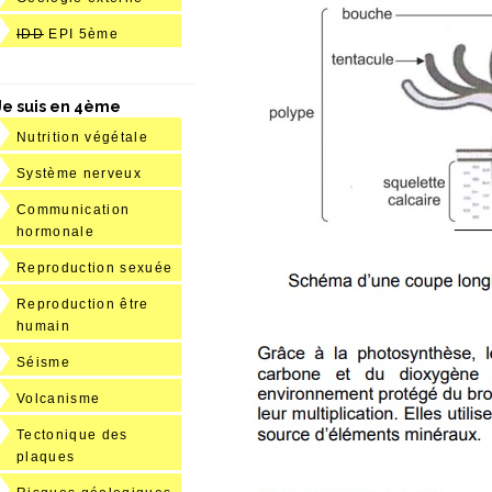
IDD
EPI 5ème
Je suis en 4ème
Nutrition végétale
Système nerveux
Communication
hormonale
Reproduction sexuée
Reproduction être
humain
Séisme
Volcanisme
Tectonique des
plaques