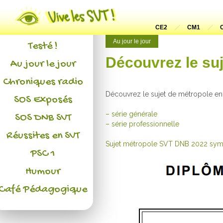
Actualités
L'association
CE2
CM1
Au jour le jour
Testé !
Découvrez le suj
Au jour le jour
Chroniques radio
Découvrez le sujet de métropole en
SOS Exposés
– série générale
SOS DNB SVT
– série professionnelle
Réussites en SVT
Sujet métropole SVT DNB 2022 sy
PSC 1
Humour
Café Pédagogique