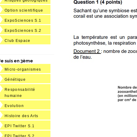
Risques géologiques
Option scientifique
ExpoSciences S.1
ExpoSciences S.2
Club Espace
Je suis en 3ème
Micro-organismes
Génétique
Responsabilité
humaine
Evolution
Histoire des Arts
EPI Twitter S.1
EPI Twitter S.2