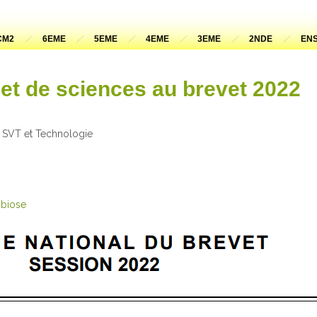
CM2
6EME
5EME
4EME
3EME
2NDE
ENS
et de sciences au brevet 2022
 SVT et Technologie
mbiose