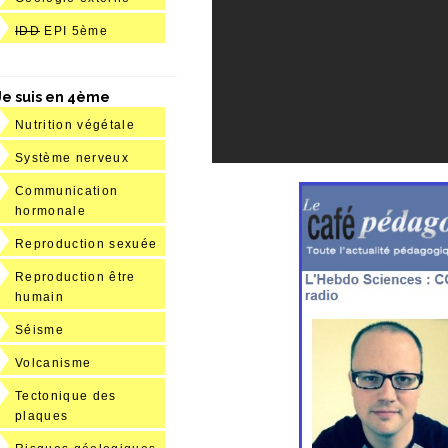
IDD
EPI 5ème
Je suis en 4ème
Nutrition végétale
Système nerveux
Communication
hormonale
Reproduction sexuée
Reproduction être
humain
Séisme
Volcanisme
Tectonique des
plaques