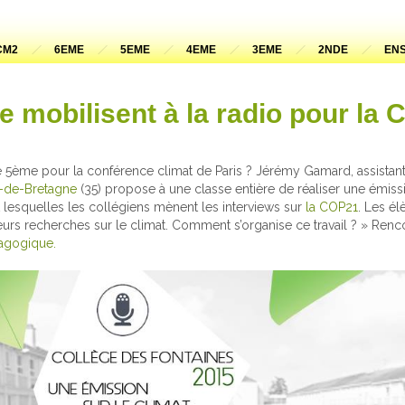
CM2
6EME
5EME
4EME
3EME
2NDE
ENS
e mobilisent à la radio pour la 
5ème pour la conférence climat de Paris ? Jérémy Gamard, assistant
e-de-Bretagne
(35) propose à une classe entière de réaliser une émiss
 lesquelles les collégiens mènent les interviews sur
la COP21
. Les é
eurs recherches sur le climat. Comment s’organise ce travail ? » Ren
dagogique.