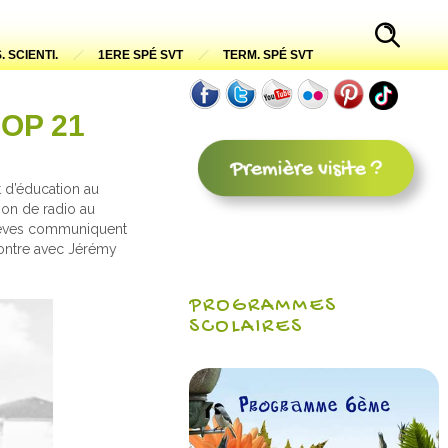
. SCIENTI.
1ERE SPÉ SVT
TERM. SPÉ SVT
COP 21
 d’éducation au
ion de radio au
lèves communiquent
contre avec Jérémy
PROGRAMMES
SCOLAIRES