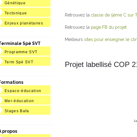
Génétique
Tectonique
Retrouvez la
classe de 5ème C sur T
Enjeux planètaires
Retrouvez la
page FB du projet
Meilleurs
sites pour enseigner le cli
Terminale Spé SVT
Programme SVT
Term Spé SVT
Projet labellisé COP 2
Formations
Espace-éducation
Mer-éducation
Stages Bafa
A propos