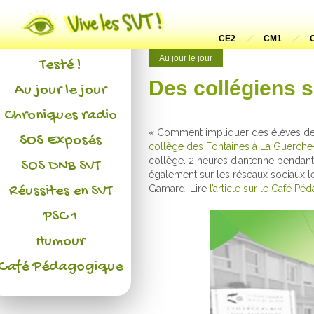
Actualités
L'association
CE2
CM1
Au jour le jour
Testé !
Des collégiens s
Au jour le jour
Chroniques radio
« Comment impliquer des élèves de 
SOS Exposés
collège des Fontaines à La Guerch
collège. 2 heures d’antenne pendant
SOS DNB SVT
également sur les réseaux sociaux l
Réussites en SVT
Gamard. Lire
l’article sur le Café Pé
PSC 1
Humour
Café Pédagogique