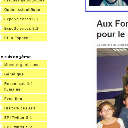
Risques géologiques
Option scientifique
ExpoSciences S.1
ExpoSciences S.2
Club Espace
Je suis en 3ème
Micro-organismes
Génétique
Responsabilité
humaine
Evolution
Histoire des Arts
EPI Twitter S.1
EPI Twitter S.2