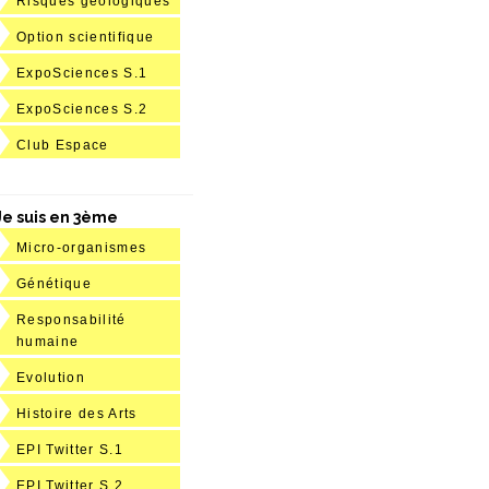
Risques géologiques
Option scientifique
ExpoSciences S.1
ExpoSciences S.2
Club Espace
Je suis en 3ème
Micro-organismes
Génétique
Responsabilité
humaine
Evolution
Histoire des Arts
EPI Twitter S.1
EPI Twitter S.2