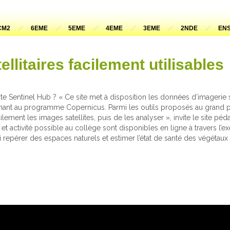
CM2
6EME
5EME
4EME
3EME
2NDE
ENS
llitaires facilement utilisables
e Sentinel Hub ? « Ce site met à disposition les données d’imagerie sa
ant au programme Copernicus. Parmi les outils proposés au grand pub
lement les images satellites, puis de les analyser », invite le site p
 et activité possible au collège sont disponibles en ligne à travers l’
i repérer des espaces naturels et estimer l’état de santé des végétau