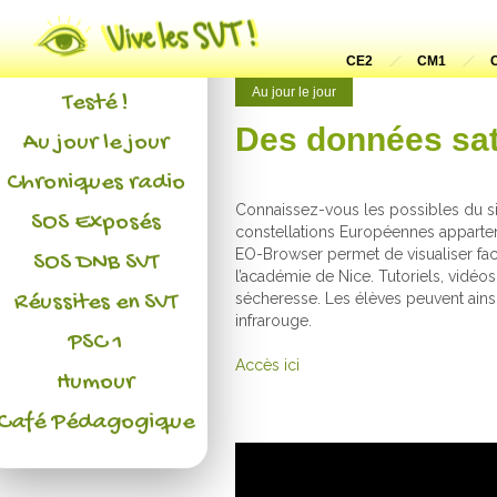
Actualités
L'association
CE2
CM1
Au jour le jour
Testé !
Des données sate
Au jour le jour
Chroniques radio
Connaissez-vous les possibles du sit
SOS Exposés
constellations Européennes apparten
EO-Browser permet de visualiser faci
SOS DNB SVT
l’académie de Nice. Tutoriels, vidéos
Réussites en SVT
sécheresse. Les élèves peuvent ains
infrarouge.
PSC 1
Accès ici
Humour
Café Pédagogique