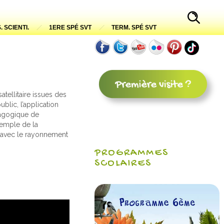
. SCIENTI.
1ERE SPÉ SVT
TERM. SPÉ SVT
tellitaire issues des
lic, l’application
édagogique de
exemple de la
x avec le rayonnement
PROGRAMMES
SCOLAIRES