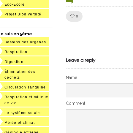
Eco-Ecole
Projet Biodiversité
Like!
0
Je suis en 5ème
Besoins des organes
Julien de
Respiration
VivelesSVT.com
Leave a reply
Digestion
Élimination des
Name
déchets
Circulation sanguine
Respiration et milieux
Comment
de vie
Le système solaire
Météo et climat
Géologie externe