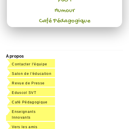
PSC 1
Humour
Café Pédagogique
A propos
Contacter l'équipe
Salon de l'éducation
Revue de Presse
Eduscol SVT
Café Pédagogique
Enseignants
Innovants
Vers les amis