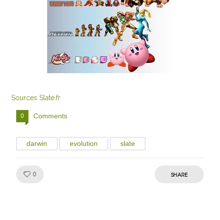
Sources Slate.fr
Comments
0
darwin
evolution
slate
Like!
SHARE
0