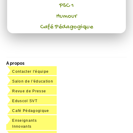
PSC 1
Humour
Café Pédagogique
A propos
Contacter l'équipe
Salon de l'éducation
Revue de Presse
Eduscol SVT
Café Pédagogique
Enseignants
Innovants