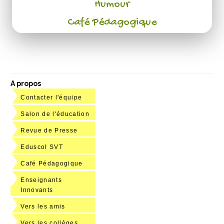
Humour
Café Pédagogique
A propos
Contacter l'équipe
Salon de l'éducation
Revue de Presse
Eduscol SVT
Café Pédagogique
Enseignants
Innovants
Vers les amis
Vers les collèges