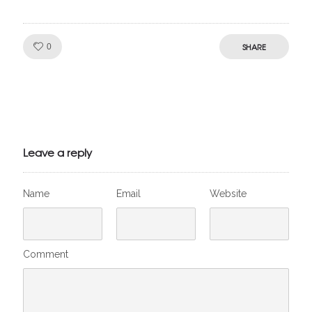
Like!
SHARE
0
Julien de
VivelesSVT.com
Leave a reply
Name
Email
Website
Comment