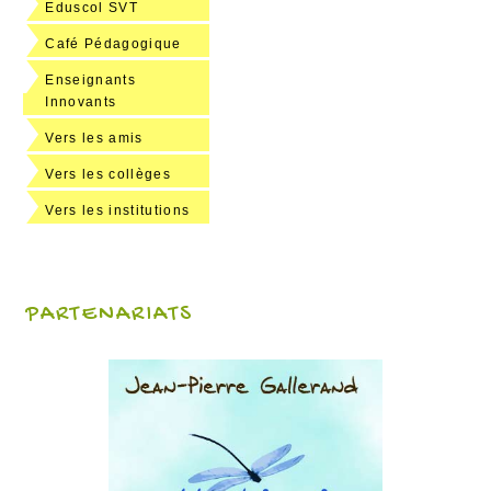
Eduscol SVT
Café Pédagogique
Enseignants
Innovants
Vers les amis
Vers les collèges
Vers les institutions
PARTENARIATS