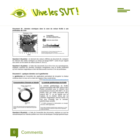
DNB volcan sujet SVT 2
Comments
0