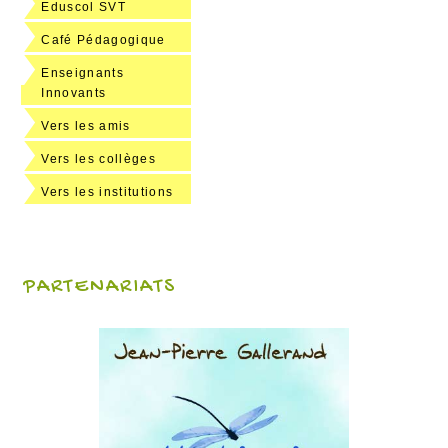
Eduscol SVT
Café Pédagogique
Enseignants
Innovants
Vers les amis
Vers les collèges
Vers les institutions
PARTENARIATS