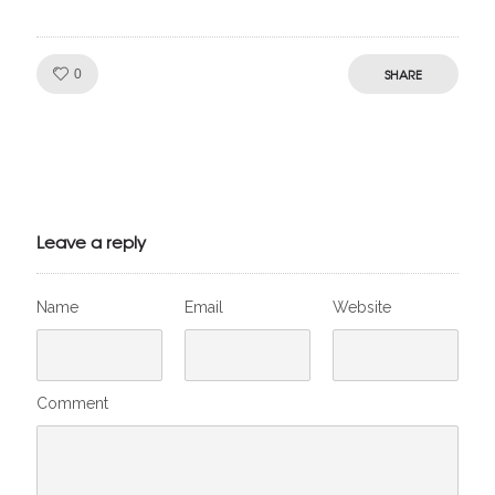
Like!
SHARE
0
Julien de
VivelesSVT.com
Leave a reply
Name
Email
Website
Comment