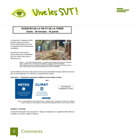
1 svt
Comments
0