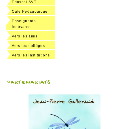
Eduscol SVT
Café Pédagogique
Enseignants
Innovants
Vers les amis
Vers les collèges
Vers les institutions
PARTENARIATS