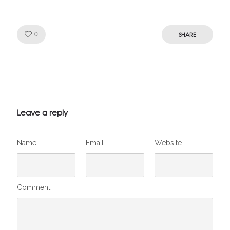
Like!
SHARE
0
Julien de
VivelesSVT.com
Leave a reply
Name
Email
Website
Comment