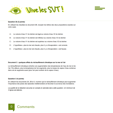
4 svt
Comments
0