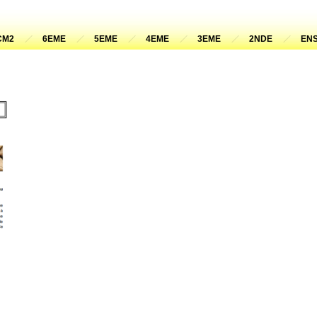
CM2
6EME
5EME
4EME
3EME
2NDE
ENS