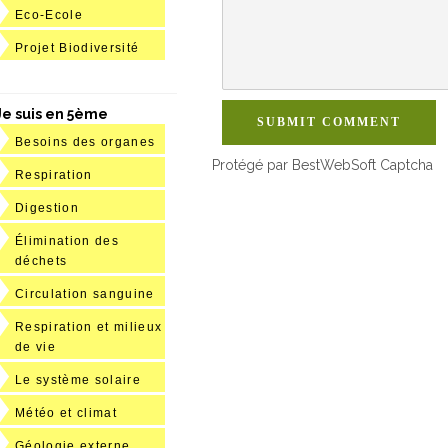
Eco-Ecole
Projet Biodiversité
Je suis en 5ème
SUBMIT COMMENT
Besoins des organes
Protégé par BestWebSoft Captcha
Respiration
Digestion
Élimination des
déchets
Circulation sanguine
Respiration et milieux
de vie
Le système solaire
Météo et climat
Géologie externe