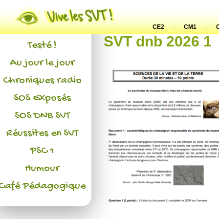
Actualités
L'association
CE2
CM1
SVT dnb 2026 1
Testé !
Au jour le jour
Chroniques radio
SOS Exposés
SOS DNB SVT
Réussites en SVT
PSC 1
Humour
Café Pédagogique