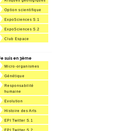
Risques géologiques
Option scientifique
ExpoSciences S.1
ExpoSciences S.2
Club Espace
Je suis en 3ème
Micro-organismes
Génétique
Responsabilité
humaine
Evolution
Histoire des Arts
EPI Twitter S.1
EPI Twitter S.2