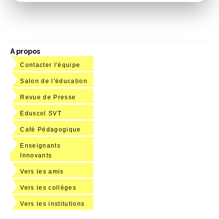
A propos
Contacter l'équipe
Salon de l'éducation
Revue de Presse
Eduscol SVT
Café Pédagogique
Enseignants
Innovants
Vers les amis
Vers les collèges
Vers les institutions