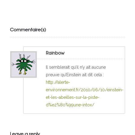
Julien de
VivelesSVT.com
Commentaire(s)
Rainbow
Il semblerait qu’il n’y ait aucune
preuve qu’Einstein ait dit cela :
http://alerte-
environnement.fr/2010/06/10/einstein-
et-les-abeilles-sur-la-piste-
d%e2%80%99une-intox/
Leave a reply