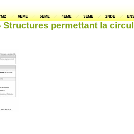
CM2
6EME
5EME
4EME
3EME
2NDE
ENS
tructures permettant la circul