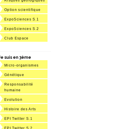
Risques géologiques
Option scientifique
ExpoSciences S.1
ExpoSciences S.2
Club Espace
Je suis en 3ème
Micro-organismes
Génétique
Responsabilité
humaine
Evolution
Histoire des Arts
EPI Twitter S.1
EPI Twitter S.2