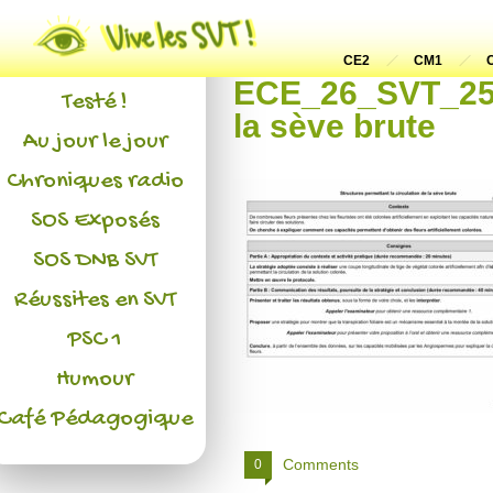
Actualités
L'association
CE2
CM1
ECE_26_SVT_25 S
Testé !
la sève brute
Au jour le jour
Chroniques radio
SOS Exposés
SOS DNB SVT
Réussites en SVT
PSC 1
Humour
Café Pédagogique
Comments
0