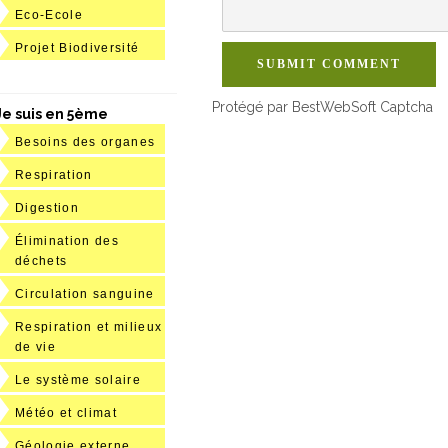
Eco-Ecole
Projet Biodiversité
SUBMIT COMMENT
Protégé par BestWebSoft Captcha
Je suis en 5ème
Besoins des organes
Respiration
Digestion
Élimination des
déchets
Circulation sanguine
Respiration et milieux
de vie
Le système solaire
Météo et climat
Géologie externe