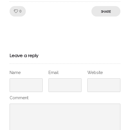
Like!
SHARE
0
Julien de
VivelesSVT.com
Leave a reply
Name
Email
Website
Comment