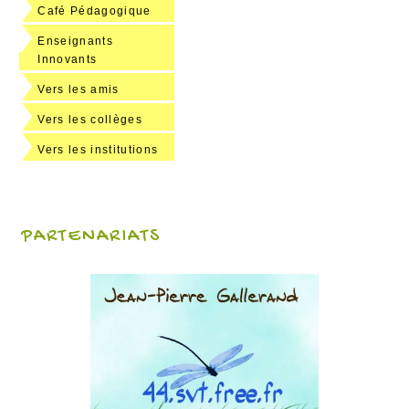
Café Pédagogique
Enseignants
Innovants
Vers les amis
Vers les collèges
Vers les institutions
PARTENARIATS