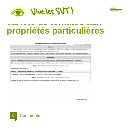
ECE_26_SVT_26 Une
variété de tomates aux
propriétés particulières
Comments
0