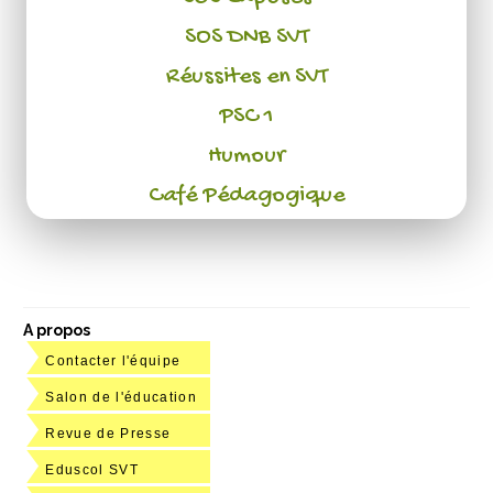
SOS DNB SVT
Réussites en SVT
PSC 1
Humour
Café Pédagogique
A propos
Contacter l'équipe
Salon de l'éducation
Revue de Presse
Eduscol SVT