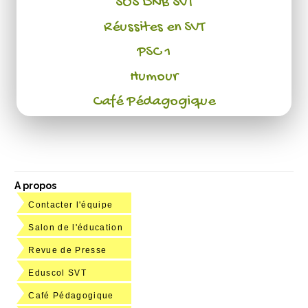
SOS DNB SVT
Réussites en SVT
PSC 1
Humour
Café Pédagogique
A propos
Contacter l'équipe
Salon de l'éducation
Revue de Presse
Eduscol SVT
Café Pédagogique