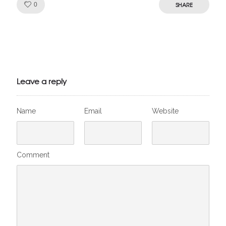
Like!
SHARE
0
Julien de
VivelesSVT.com
Leave a reply
Name
Email
Website
Comment