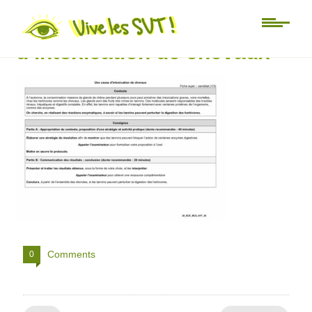
ECE_26_SVT_28 Une cause
d’intoxication de chevaux
Comments
0