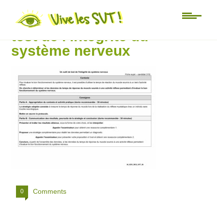
ECE_26_SVT_58 Un outil de
test de l’intégrité du
système nerveux
Comments
0