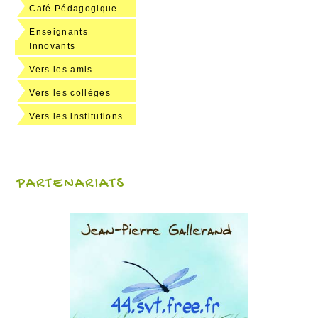
Café Pédagogique
Enseignants
Innovants
Vers les amis
Vers les collèges
Vers les institutions
PARTENARIATS