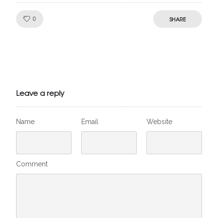
Like!
SHARE
0
Julien de
VivelesSVT.com
Leave a reply
Name
Email
Website
Comment