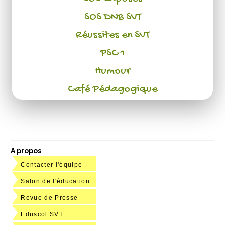
SOS DNB SVT
Réussites en SVT
PSC 1
Humour
Café Pédagogique
A propos
Contacter l'équipe
Salon de l'éducation
Revue de Presse
Eduscol SVT