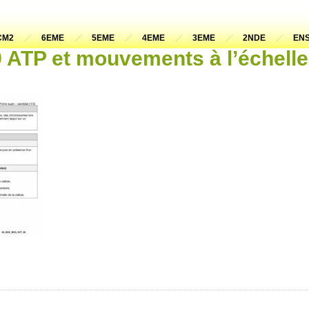
CM2
6EME
5EME
4EME
3EME
2NDE
ENS
TP et mouvements à l’échelle 