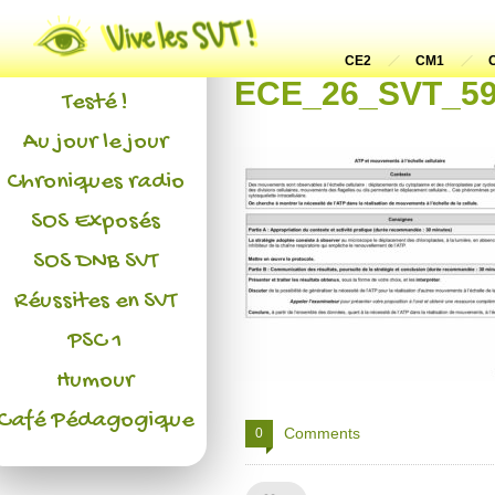
Actualités
L'association
CE2
CM1
ECE_26_SVT_59 A
Testé !
Au jour le jour
Chroniques radio
SOS Exposés
SOS DNB SVT
Réussites en SVT
PSC 1
Humour
Café Pédagogique
Comments
0