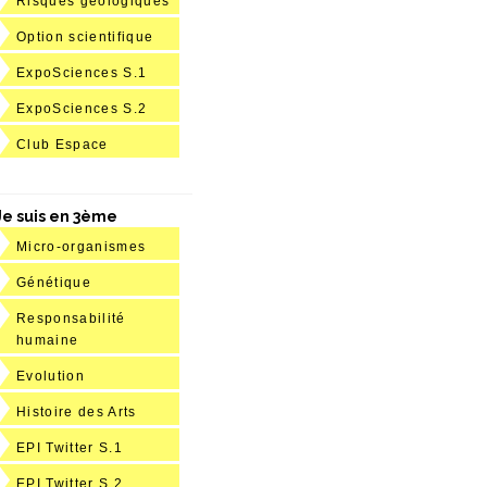
Risques géologiques
Option scientifique
ExpoSciences S.1
ExpoSciences S.2
Club Espace
Je suis en 3ème
Micro-organismes
Génétique
Responsabilité
humaine
Evolution
Histoire des Arts
EPI Twitter S.1
EPI Twitter S.2