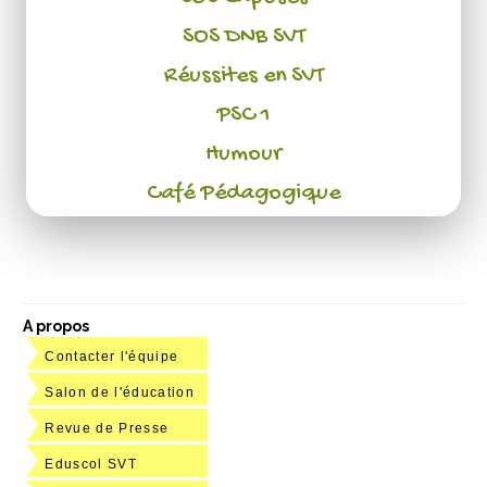
SOS DNB SVT
Réussites en SVT
PSC 1
Humour
Café Pédagogique
A propos
Contacter l'équipe
Salon de l'éducation
Revue de Presse
Eduscol SVT