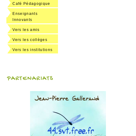
Café Pédagogique
Enseignants
Innovants
Vers les amis
Vers les collèges
Vers les institutions
PARTENARIATS