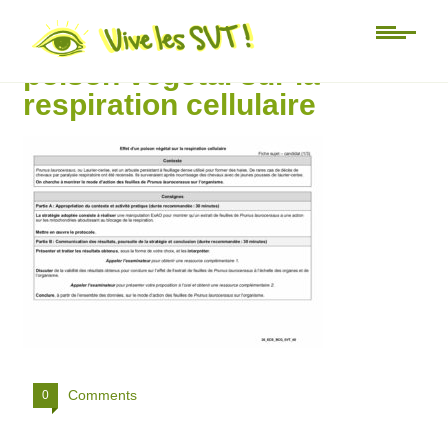
ECE_26_SVT_60 Effet d’un
poison végétal sur la
respiration cellulaire
Comments
0