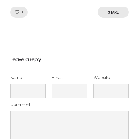
Like!
SHARE
0
Julien de
VivelesSVT.com
Leave a reply
Name
Email
Website
Comment