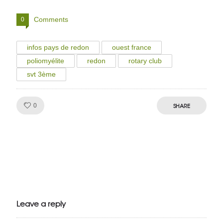
Comments
0
infos pays de redon
ouest france
poliomyélite
redon
rotary club
svt 3ème
Like!
SHARE
0
Julien de
VivelesSVT.com
Leave a reply