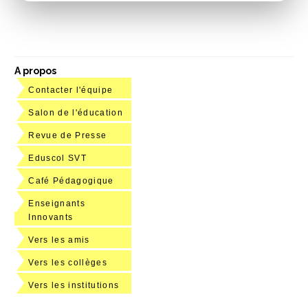
A propos
Contacter l'équipe
Salon de l'éducation
Revue de Presse
Eduscol SVT
Café Pédagogique
Enseignants
Innovants
Vers les amis
Vers les collèges
Vers les institutions