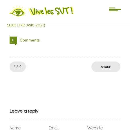
Sujet DNB Asie 2023
Sujet DNB Asie 2023
Comments
0
Like!
SHARE
0
Julien de
VivelesSVT.com
Leave a reply
Name
Email
Website