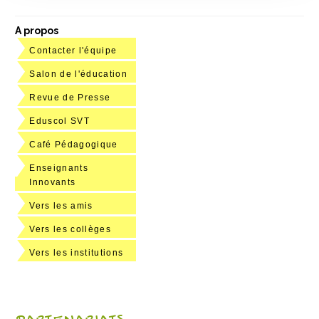
A propos
Contacter l'équipe
Salon de l'éducation
Revue de Presse
Eduscol SVT
Café Pédagogique
Enseignants
Innovants
Vers les amis
Vers les collèges
Vers les institutions