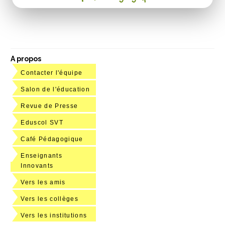
A propos
Contacter l'équipe
Salon de l'éducation
Revue de Presse
Eduscol SVT
Café Pédagogique
Enseignants
Innovants
Vers les amis
Vers les collèges
Vers les institutions