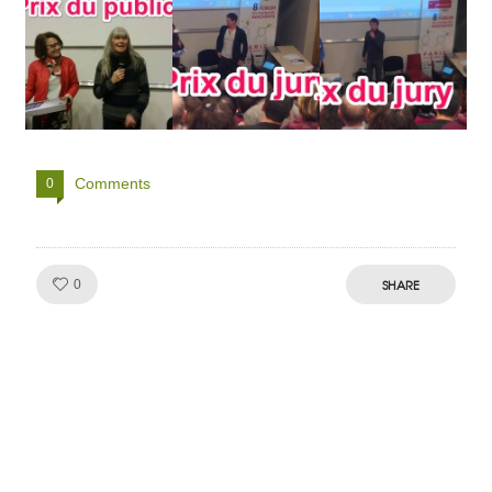
Comments
0
Like!
SHARE
0
Julien de