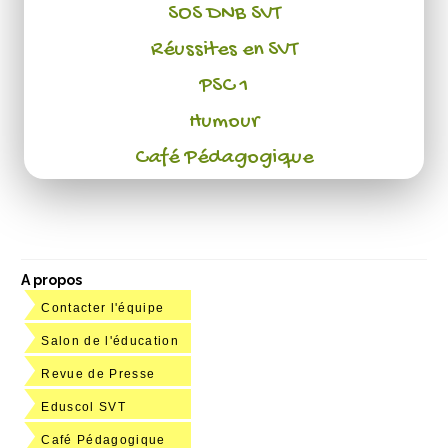
SOS DNB SVT
Réussites en SVT
PSC 1
Humour
Café Pédagogique
A propos
Contacter l'équipe
Salon de l'éducation
Revue de Presse
Eduscol SVT
Café Pédagogique