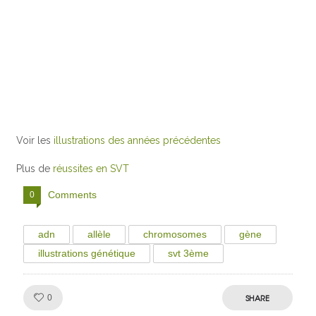
Voir les
illustrations des années précédentes
Plus de
réussites en SVT
Comments
0
adn
allèle
chromosomes
gène
illustrations génétique
svt 3ème
Like!
SHARE
0